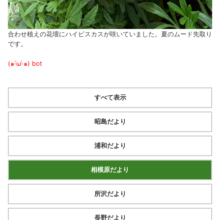
合わせ植えの花壇にハイビスカスが咲いていました。夏のムード先取り
です。
(๑·́ω·̀๑)
bot
すべて表示
昭島だより
浦和だより
相模原だより
所沢だより
長野だより