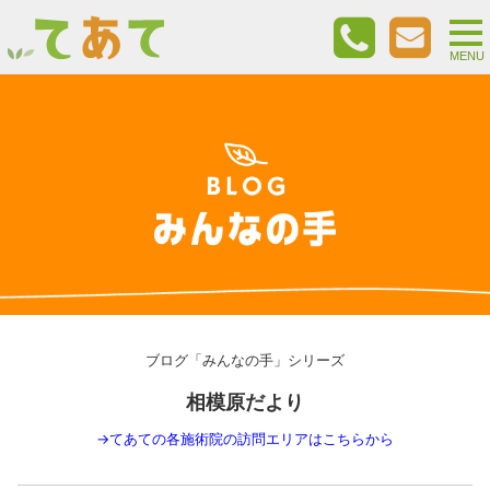
togg
nav
MENU
ブログ「みんなの手」シリーズ
相模原だより
→
てあての各施術院の訪問エリアはこちらから