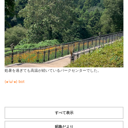
処暑を過ぎても高温が続いているパークセンターでした。
(๑·́ω·̀๑)
bot
すべて表示
昭島だより