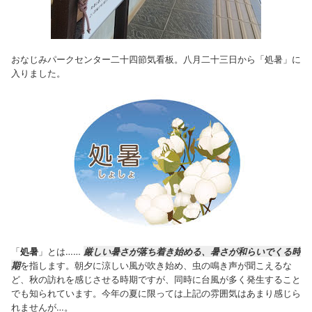
おなじみパークセンター二十四節気看板。八月二十三日から「処暑」に
入りました。
「
処暑
」とは……
厳しい暑さが落ち着き始める、暑さが和らいでくる時
期
を指します。
朝夕に涼しい風が吹き始め、虫の鳴き声が聞こえるな
ど、秋の訪れを感じさせる時期ですが、同時に台風が多く発生すること
でも知られています。今年の夏に限っては上記の雰囲気はあまり感じら
れませんが…。