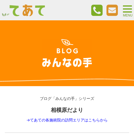
togg
nav
MENU
ブログ「みんなの手」シリーズ
相模原だより
→
てあての各施術院の訪問エリアはこちらから