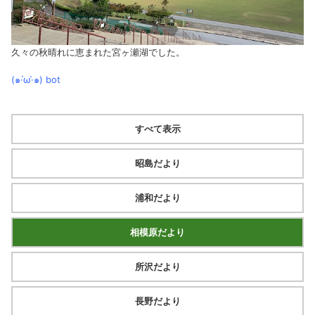
久々の秋晴れに恵まれた宮ヶ瀬湖でした。
(๑·́ω·̀๑)
bot
すべて表示
昭島だより
浦和だより
相模原だより
所沢だより
長野だより