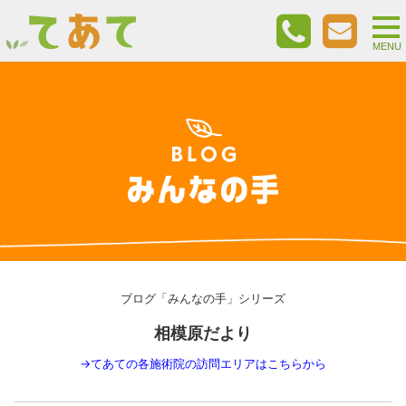
togg
nav
MENU
ブログ「みんなの手」シリーズ
相模原だより
→
てあての各施術院の訪問エリアはこちらから