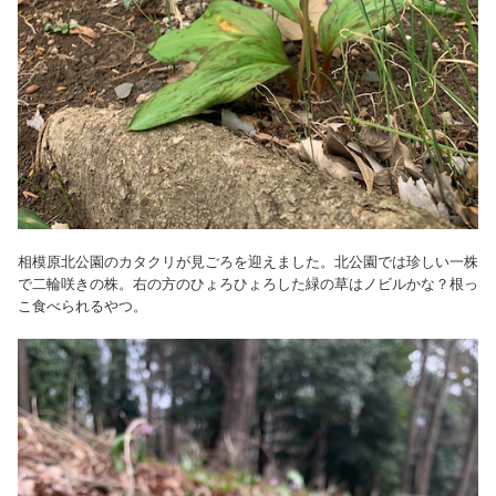
相模原北公園のカタクリが見ごろを迎えました。北公園では珍しい一株
で二輪咲きの株。右の方のひょろひょろした緑の草はノビルかな？根っ
こ食べられるやつ。