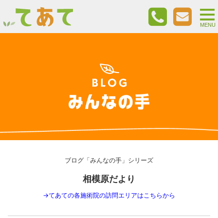
togg
nav
MENU
ブログ「みんなの手」シリーズ
相模原だより
→
てあての各施術院の訪問エリアはこちらから