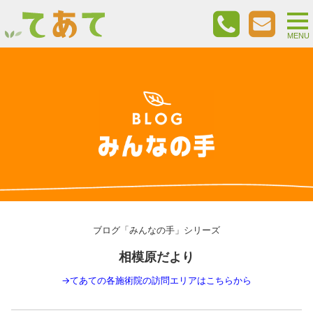
togg
nav
MENU
ブログ「みんなの手」シリーズ
相模原だより
→
てあての各施術院の訪問エリアはこちらから