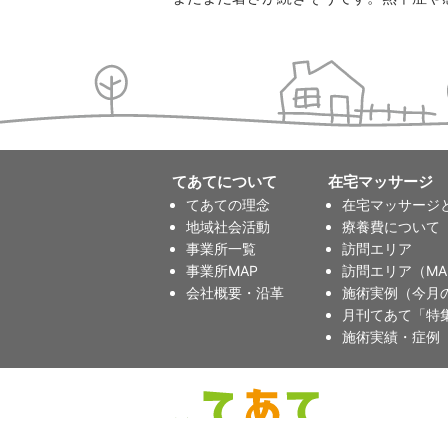
てあてについて
在宅マッサージ
てあての理念
在宅マッサージ
地域社会活動
療養費について
事業所一覧
訪問エリア
事業所MAP
訪問エリア（MA
会社概要・沿革
施術実例（今月
月刊てあて「特
施術実績・症例