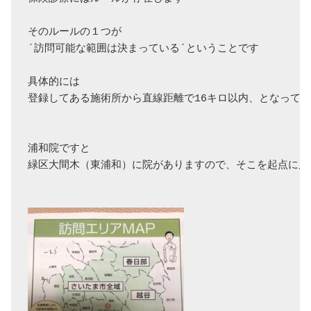
そのルールの１つが

´訪問可能な範囲は決まっている´ということです

具体的には

登録してある施術所から直線距離で16キロ以内、となってい
浦和院ですと

緑区大間木（東浦和）に院がありますので、そこを起点に片道