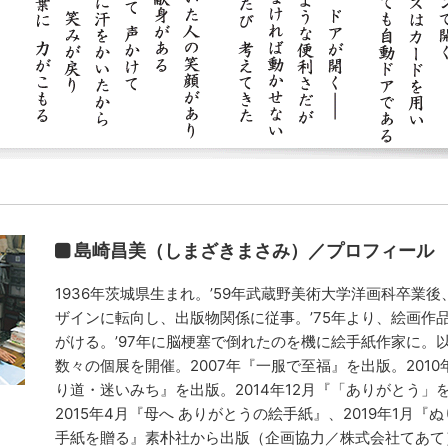
島崎昌美（しまざきまさみ）／プロフィール
1936年茨城県生まれ。’59年武蔵野美術大学洋画科卒業
ザインに転向し、出版物関係に従事。’75年より、絵画作
がける。’97年に脳梗塞で倒れたのを機に絵手紙作家に。
数々の個展を開催。2007年『一服で至福』を出版。2010
り道・迷いみち
』を出版。2014年12月『「ありがとう」
2015年4月『母へ ありがとうの絵手紙』、2019年1月『
手紙を贈る』素朴社から出版（企画協力／株式会社てあて