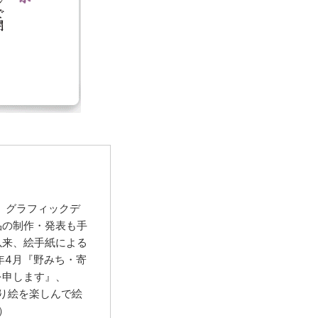
後、グラフィックデ
品の制作・発表も手
以来、絵手紙による
年4月『
野みち・寄
を申します』、
ぬり絵を楽しんで絵
）