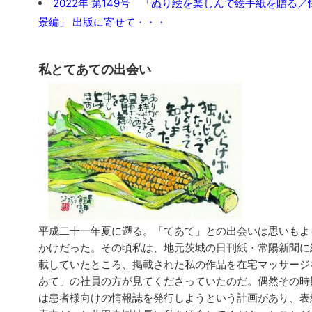
2022年 第149号 「ぬり絵を楽しんで絵手紙を贈る
景編」 出版に寄せて・・・
私とてあての出会い
平成二十一年夏に遡る。「てあて」との出会いは思いもよ
かけだった。その頃私は、地元茨城の日刊紙・常陽新聞に
載していたところ、掲載された私の作品を在宅マッサージ
あて」の社員の方が見てくださっていたのだ。偶然その時
は患者様向けの情報誌を発行しようという計画があり、表