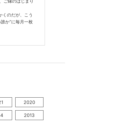
、ご縁のはじまり
かくのだが、こう
誰か”に毎月一枚
21
2020
14
2013