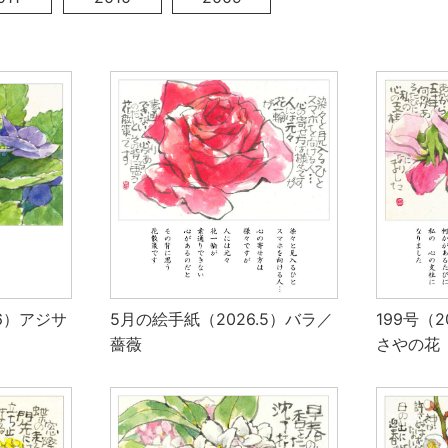
.6）アジサ
5月の絵手紙（2026.5）バラ／
199号（
薔薇
さやの花