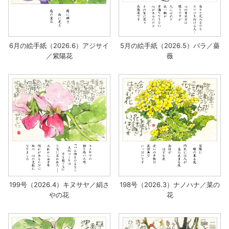
6月の絵手紙（2026.6）アジサイ
5月の絵手紙（2026.5）バラ／薔
／紫陽花
薇
199号（2026.4）キヌサヤ／絹さ
198号（2026.3）ナノハナ／菜の
やの花
花