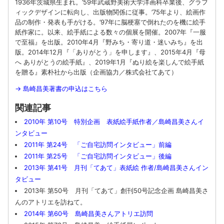
1936年茨城県生まれ。’59年武蔵野美術大学洋画科卒業後、グラフ
ィックデザインに転向し、出版物関係に従事。’75年より、絵画作
品の制作・発表も手がける。’97年に脳梗塞で倒れたのを機に絵手
紙作家に。以来、絵手紙による数々の個展を開催。2007年『一服
で至福』を出版。2010年4月『
野みち・寄り道・迷いみち
』を出
版。2014年12月『「ありがとう」を申します』、2015年4月『母
へ ありがとうの絵手紙』、2019年1月『ぬり絵を楽しんで絵手紙
を贈る』素朴社から出版（企画協力／株式会社てあて）
→
島崎昌美著書の申込はこちら
関連記事
2010年 第10号 特別企画 表紙絵手紙作者／島崎昌美さんイ
ンタビュー
2011年 第24号 「ご自宅訪問インタビュー」前編
2011年 第25号 「ご自宅訪問インタビュー」後編
2013年 第41号 月刊「てあて」表紙絵 作者/島崎昌美さんイン
タビュー
2013年 第50号 月刊「てあて」創刊50号記念企画 島崎昌美さ
んのアトリエを訪ねて。
2014年 第60号 島崎昌美さんアトリエ訪問