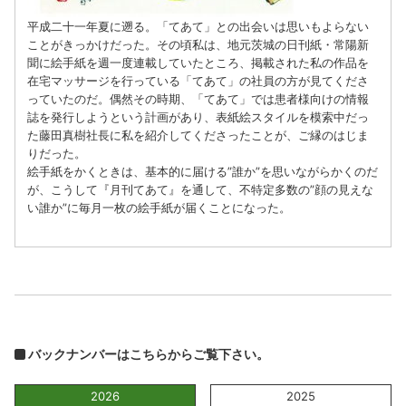
平成二十一年夏に遡る。「てあて」との出会いは思いもよらない
ことがきっかけだった。その頃私は、地元茨城の日刊紙・常陽新
聞に絵手紙を週一度連載していたところ、掲載された私の作品を
在宅マッサージを行っている「てあて」の社員の方が見てくださ
っていたのだ。偶然その時期、「てあて」では患者様向けの情報
誌を発行しようという計画があり、表紙絵スタイルを模索中だっ
た藤田真樹社長に私を紹介してくださったことが、ご縁のはじま
りだった。
絵手紙をかくときは、基本的に届ける”誰か”を思いながらかくのだ
が、こうして『月刊てあて』を通して、不特定多数の”顔の見えな
い誰か”に毎月一枚の絵手紙が届くことになった。
バックナンバーはこちらからご覧下さい。
2026
2025