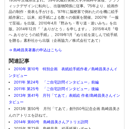
1936年茨城県生まれ。’59年武蔵野美術大学洋画科卒業後、グラフ
ィックデザインに転向し、出版物関係に従事。’75年より、絵画作
品の制作・発表も手がける。’97年に脳梗塞で倒れたのを機に絵手
紙作家に。以来、絵手紙による数々の個展を開催。2007年『一服
で至福』を出版。2010年4月『
野みち・寄り道・迷いみち
』を出
版。2014年12月『「ありがとう」を申します』、2015年4月『母
へ ありがとうの絵手紙』、2019年1月『ぬり絵を楽しんで絵手紙
を贈る』素朴社から出版（企画協力／株式会社てあて）
→
島崎昌美著書の申込はこちら
関連記事
2010年 第10号 特別企画 表紙絵手紙作者／島崎昌美さんイ
ンタビュー
2011年 第24号 「ご自宅訪問インタビュー」前編
2011年 第25号 「ご自宅訪問インタビュー」後編
2013年 第41号 月刊「てあて」表紙絵 作者/島崎昌美さんイン
タビュー
2013年 第50号 月刊「てあて」創刊50号記念企画 島崎昌美さ
んのアトリエを訪ねて。
2014年 第60号 島崎昌美さんアトリエ訪問
2015年 第73号 島崎昌美 絵手紙展レポート