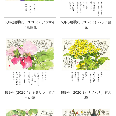
6月の絵手紙（2026.6）アジサイ
5月の絵手紙（2026.5）バラ／薔
／紫陽花
薇
199号（2026.4）キヌサヤ／絹さ
198号（2026.3）ナノハナ／菜の
やの花
花