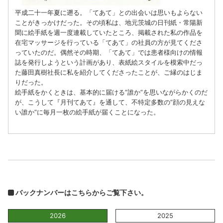
平成二十一年夏に遡る。「てあて」との出会いは思いもよらない
ことがきっかけだった。その頃私は、地元茨城の日刊紙・常陽新
聞に絵手紙を週一度連載していたところ、掲載された私の作品を
在宅マッサージを行っている「てあて」の社員の方が見てくださ
っていたのだ。偶然その時期、「てあて」では患者様向けの情報
誌を発行しようという計画があり、表紙絵スタイルを模索中だっ
た藤田真樹社長に私を紹介してくださったことが、ご縁のはじま
りだった。
絵手紙をかくときは、基本的に届ける”誰か”を思いながらかくのだ
が、こうして『月刊てあて』を通して、不特定多数の”顔の見えな
い誰か”に毎月一枚の絵手紙が届くことになった。
バックナンバーはこちらからご覧下さい。
2026
2025