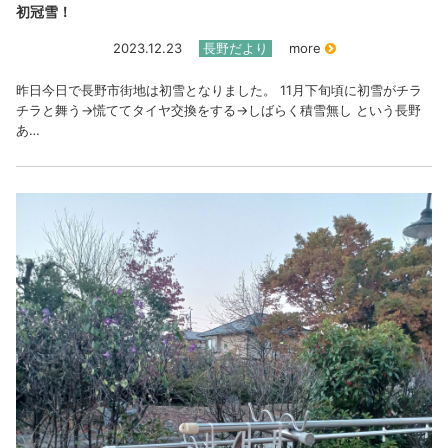
初冠雪！
2023.12.23
長野だより
more
昨日今日で長野市街地は初雪となりました。 11月下旬頃に初雪がチラ
チラと舞う→慌ててタイヤ交換をする→しばらく積雪無し という長野
あ…