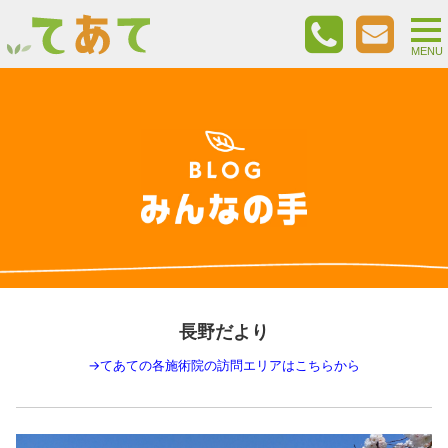
togg
nav
MENU
長野だより
→
てあての各施術院の訪問エリアはこちらから